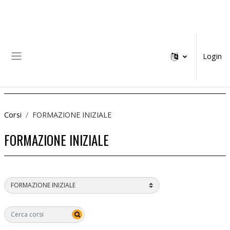
Vai al contenuto principale
Login
Pannello laterale
Corsi
FORMAZIONE INIZIALE
FORMAZIONE INIZIALE
Categorie di corso
Cerca corsi
Cerca corsi